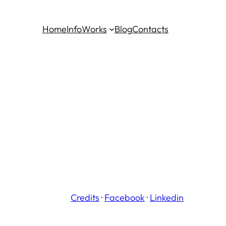
Home
Info
Works
Blog
Contacts
Credits
·
Facebook
·
Linkedin