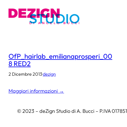
Vai
al
contenuto
OfP_hairlab_emilianaprosperi_00
8 RED2
2 Dicembre 2013
·
dezign
Maggiori informazioni →
© 2023 – deZign Studio di A. Bucci – P.IVA 0178