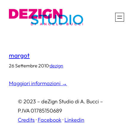
Vai
al
contenuto
margot
26 Settembre 2010
·
dezign
Maggiori informazioni →
© 2023 – deZign Studio di A. Bucci –
P.IVA 01785150689
Credits
·
Facebook
·
Linkedin