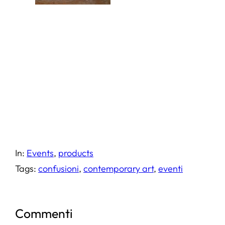
In:
Events
, 
products
Tags:
confusioni
, 
contemporary art
, 
eventi
Commenti