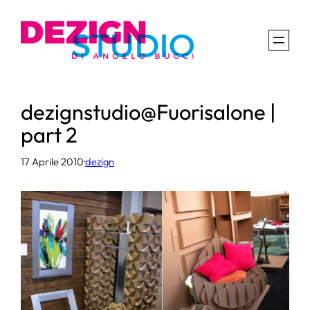
Vai
al
contenuto
dezignstudio@Fuorisalone |
part 2
17 Aprile 2010
·
dezign