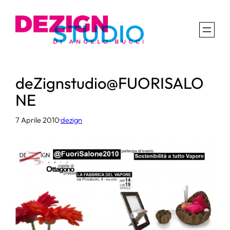
Vai
al
contenuto
deZignstudio@FUORISALO
NE
7 Aprile 2010
·
dezign