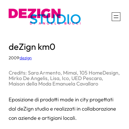
Vai
al
contenuto
deZign km0
2009
·
dezign
Credits: Sara Armento, Mimai, 105 HomeDesign,
Mirko De Angelis, Lisa, Ico, UED Pescara,
Maison della Moda Emanuela Cavallaro
Eposizione di prodotti made in city progettati
dal deZign studio e realizzati in collaborazione
con aziende e artigiani locali.