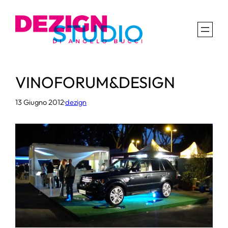
Vai
al
contenuto
VINOFORUM&DESIGN
13 Giugno 2012
·
dezign